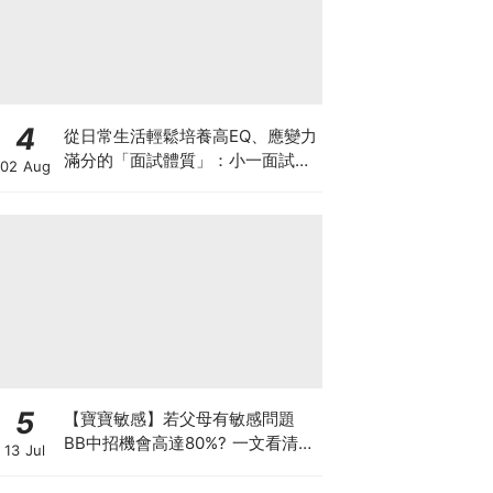
4
從日常生活輕鬆培養高EQ、應變力
滿分的「面試體質」：小一面試最
02 Aug
強備戰指南
5
【寶寶敏感】若父母有敏感問題
BB中招機會高達80%? 一文看清預
13 Jul
防敏感關鍵因素！