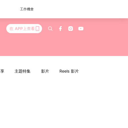
工作機會
在 APP上查看
分享
主題特集
影片
Reels 影片