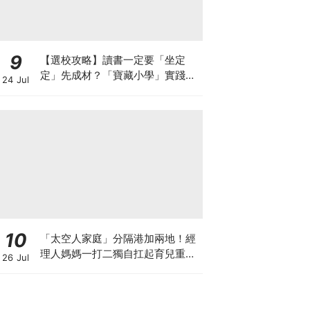
9
【選校攻略】讀書一定要「坐定
定」先成材？「寶藏小學」實踐動
24 Jul
靜循環激發孩子潛能
10
「太空人家庭」分隔港加兩地！經
理人媽媽一打二獨自扛起育兒重
26 Jul
擔！Stephanie｜經理人｜太空人
家庭｜職場媽媽