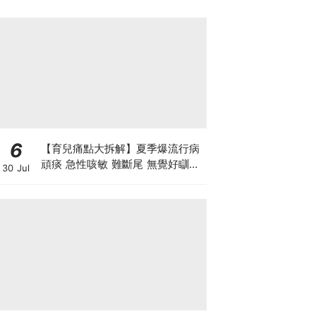
6
【育兒痛點大拆解】夏季爆流行病
頑痰 急性咳敏 難斷尾 無覺好瞓？
30 Jul
中醫教路 一招踢走頑痰斷尾！