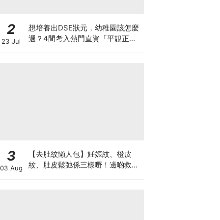
2
想培養出DSE狀元，幼稚園該怎麼
選？4間考入熱門直資「平靚正」
23 Jul
免費幼稚園！
3
【去肚紋懶人包】妊娠紋、橙皮
紋、肚皮鬆弛係三樣嘢！邊啲救得
03 Aug
返、邊啲只能淡化？