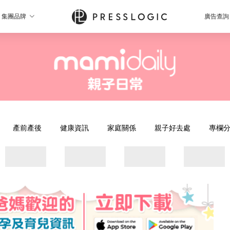
集團品牌
廣告查詢
產前產後
健康資訊
家庭關係
親子好去處
專欄