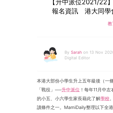
【升中派位2021/2
報名資訊 港大同學
教
By
Sarah
on 13 Nov 202
Digital Editor
本港大部份小學生升上五年級後（一
「戰役」──
升中派位
！每年11月中
的小五、小六學生家長藉此了解
學校
讀條件之一。MamiDaily整理以