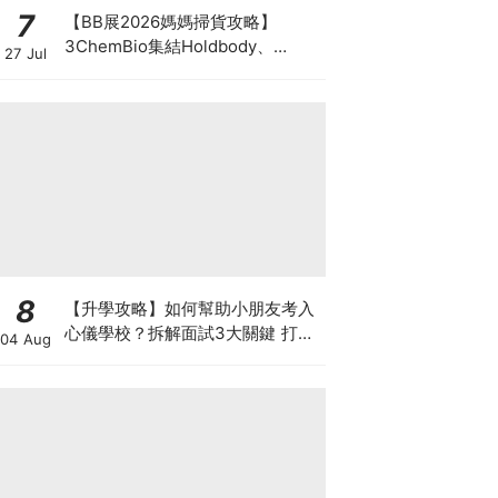
7
【BB展2026媽媽掃貨攻略】
3ChemBio集結Holdbody、
27 Jul
ProVen、森下仁丹、Return人氣
品牌激減！低至18折＋買3送1＋原
箱優惠低至65折
8
【升學攻略】如何幫助小朋友考入
心儀學校？拆解面試3大關鍵 打好
04 Aug
多元智能發展的營養基礎