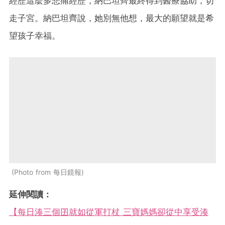
經歷這麼多悲痛經歷，納巴坦齊最終得到醫療協助，切
走子宮。納巴坦齊說，她別無他想，最大的願望就是希
望孩子幸福。
Photo from 每日鏡報
延伸閱讀：
【每日湊三個囝就如從軍打杖 三寶媽媽卻從中享受湊