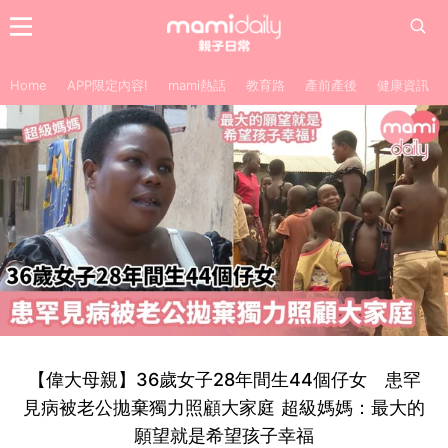
Home
APP限定內容!
mami熱話
教育路
產前產後
健康資訊
【偉大母親】36歲女子28年間生44個仔女 患罕
見病被老公拋棄獨力照顧大家庭 超級媽媽：最大的
願望就是希望孩子幸福