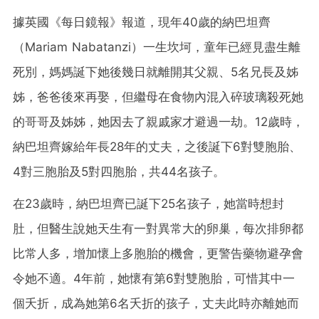
據英國《每日鏡報》報道，現年40歲的納巴坦齊
（Mariam Nabatanzi）一生坎坷，童年已經見盡生離
死別，媽媽誕下她後幾日就離開其父親、5名兄長及姊
姊，爸爸後來再娶，但繼母在食物內混入碎玻璃殺死她
的哥哥及姊姊，她因去了親戚家才避過一劫。12歲時，
納巴坦齊嫁給年長28年的丈夫，之後誕下6對雙胞胎、
4對三胞胎及5對四胞胎，共44名孩子。
在23歲時，納巴坦齊已誕下25名孩子，她當時想封
肚，但醫生說她天生有一對異常大的卵巢，每次排卵都
比常人多，增加懷上多胞胎的機會，更警告藥物避孕會
令她不適。4年前，她懷有第6對雙胞胎，可惜其中一
個夭折，成為她第6名夭折的孩子，丈夫此時亦離她而