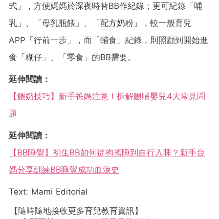
式」，方便媽媽於深夜時替BB作紀錄；更可紀錄「哺
乳」、「母乳瓶餵」、「配方奶粉」，較一般育兒
APP「行前一步」，而「輔食」紀錄，則照顧到開始進
食「糊仔」、「零食」的BB需要。
延伸閱讀：
【餵奶技巧】新手爸媽注意！拆解餵哺嬰兒4大常見問
題
延伸閱讀：
【BB睡覺】初生BB如何從抱搖睡到自行入睡？新手台
媽分享訓練BB睡覺成功血淚史
Text: Mami Editorial
【隨時隨地接收更多育兒教育資訊】