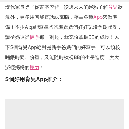
現代家長除了從書本學習、從過來人的經驗了解
育兒
狀
況外，更多用智能電話或電腦，藉由各種
App
來做準
備！不少App能幫準爸爸準媽媽們好好記錄孕期狀況，
讓孕媽咪從
懷孕
那一刻起，就充份掌握BB的成長！以
下5個育兒App絕對是新手爸媽們的好幫手，可以預校
哺餵時間、份量，又能隨時檢視BB的生長進度，大大
減輕媽媽的
壓力
！
5個好用育兒
App推
介：