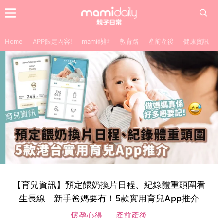
Home
APP限定內容!
mami熱話
教育路
產前產後
健康資訊
【育兒資訊】預定餵奶換片日程、紀錄體重頭圍看
生長線 新手爸媽要有！5款實用育兒App推介
懷孕心得
產前產後