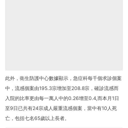
此外，衛生防護中心數據顯示，急症科每千個求診個案
中，流感個案由
195.3
宗增加至
208.8
宗，確診流感而
入院的比率更由每一萬人中的
0.26
增至
0.4,
而本月
1
日
至
9
日已共有
24
宗成人嚴重流感個案，當中有
10
人死
亡，包括七名
65
歲以上長者。