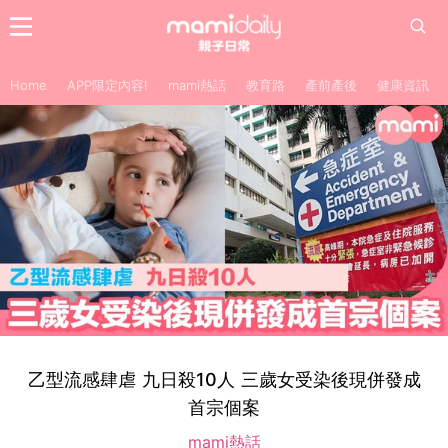
Home
APP限定內容!
mami熱話
教育路
產前產後
健康資訊
乙型流感肆虐 九日殺10人 三歲女受染後現併發成
首宗個案
mami熱話