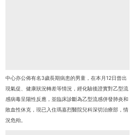
中心亦公佈有名
3
歲長期病患的男童，在本月
12
日曾出
現氣促、健康狀況轉差等情況，經化驗後證實對乙型流
感病毒呈陽性反應，並臨床診斷為乙型流感併發肺炎和
敗血性休克，現已入住瑪嘉烈醫院兒科深切治療部，情
況危殆。