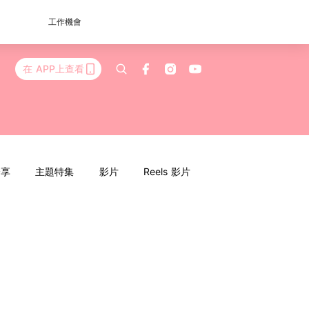
工作機會
在 APP上查看
分享
主題特集
影片
Reels 影片