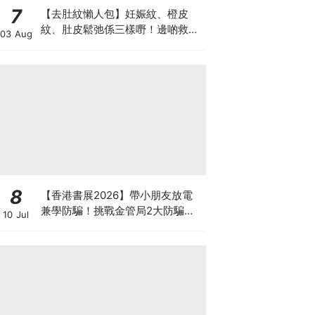
7
【去肚紋懶人包】妊娠紋、橙皮
紋、肚皮鬆弛係三樣嘢！邊啲救得
03 Aug
返、邊啲只能淡化？
8
【香港書展2026】帶小朋友放電
兼學防騙！挑戰金管局2大防騙遊
10 Jul
戲、贏「嗱喳蕉」購物袋及多款驚
喜紀念品！