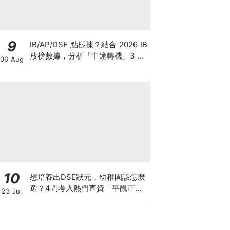
9
IB/AP/DSE 點樣揀？結合 2026 IB
放榜數據，分析「中途轉機」3 大
06 Aug
考慮！
10
想培養出DSE狀元，幼稚園該怎麼
選？4間考入熱門直資「平靚正」
23 Jul
免費幼稚園！