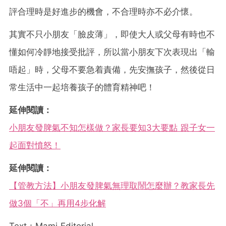
評合理時是好進步的機會，不合理時亦不必介懷。
其實不只小朋友「臉皮薄」，即使大人或父母有時也不
懂如何冷靜地接受批評，所以當小朋友下次表現出「輸
唔起」時，父母不要急着責備，先安撫孩子，然後從日
常生活中一起培養孩子的體育精神吧！
延伸閱讀：
小朋友發脾氣不知怎樣做？家長要知3大要點 跟子女一
起面對憤怒！
延伸閱讀：
【管教方法】小朋友發脾氣無理取鬧怎麼辦？教家長先
做3個「不」再用4步化解
Text：Mami Editorial