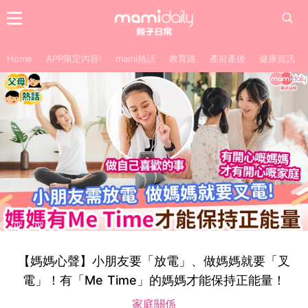
Home
APP限定內容!
mami熱話
教育路
產前產後
健康資訊
【媽媽心聲】小朋友要「放電」、做媽媽就要「叉
電」！有「Me Time」的媽媽才能保持正能量！
家庭關係