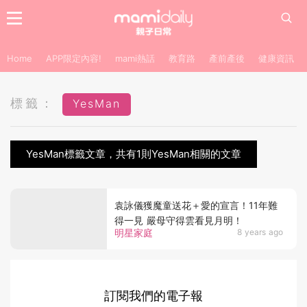
Home
APP限定內容!
mami熱話
教育路
產前產後
健康資訊
標籤：
YesMan
YesMan標籤文章，共有1則YesMan相關的文章
袁詠儀獲魔童送花＋愛的宣言！11年難
得一見 嚴母守得雲看見月明！
明星家庭
8 years ago
訂閱我們的電子報