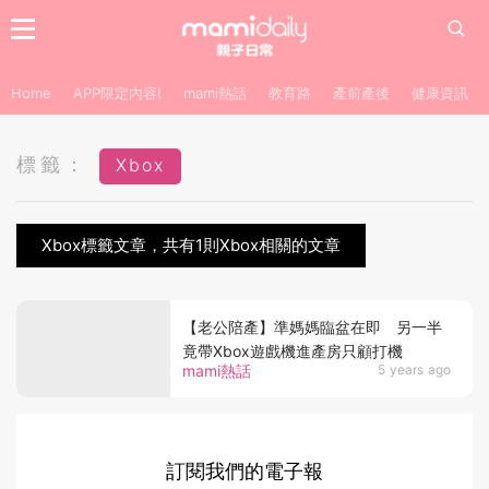
Home
APP限定內容!
mami熱話
教育路
產前產後
健康資訊
標籤：
Xbox
Xbox標籤文章，共有1則Xbox相關的文章
【老公陪產】準媽媽臨盆在即 另一半
竟帶Xbox遊戲機進產房只顧打機
mami熱話
5 years ago
訂閱我們的電子報