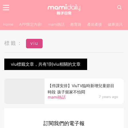
Home
APP限定內容!
mami熱話
教育路
產前產後
健康資訊
標籤：
viu
viu標籤文章，共有1則viu相關的文章
【停課安排】ViuTV臨時新增兒童節目
時段 孩子留家不怕悶
mami熱話
7 years ago
訂閱我們的電子報