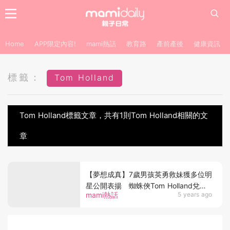
Home
APP限定內容!
mami熱話
教育路
產前產後
健康資訊
標籤：
Tom Holland
Tom Holland標籤文章，共有1則Tom Holland相關的文
章
【夢想成真】7歲男孩英勇救妹獲多位明
星公開表揚 蜘蛛俠Tom Holland兌現
mami熱話
5 years ago
承諾親邀參觀片場