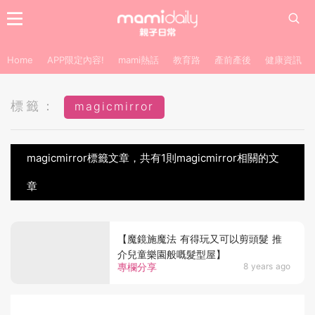
Home
APP限定內容!
mami熱話
教育路
產前產後
健康資訊
標籤：
magicmirror
magicmirror標籤文章，共有1則magicmirror相關的文
章
【魔鏡施魔法 有得玩又可以剪頭髮 推
介兒童樂園般嘅髮型屋】
專欄分享
8 years ago