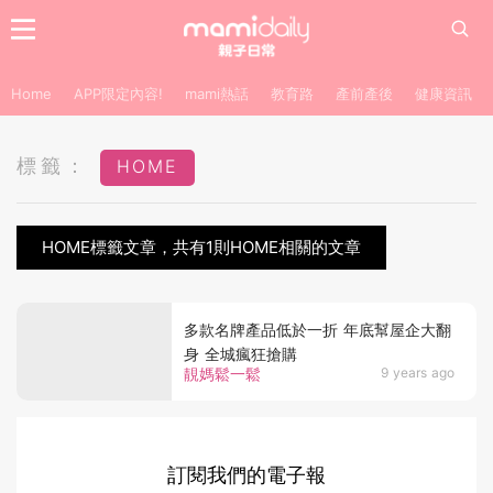
Home
APP限定內容!
mami熱話
教育路
產前產後
健康資訊
標籤：
HOME
HOME標籤文章，共有1則HOME相關的文章
多款名牌產品低於一折 年底幫屋企大翻
身 全城瘋狂搶購
靚媽鬆一鬆
9 years ago
訂閱我們的電子報