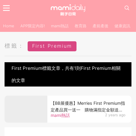
Home
APP限定內容!
mami熱話
教育路
產前產後
健康資訊
標籤：
First Premium
First Premium標籤文章，共有1則First Premium相關
的文章
【BB展優惠】Merries First Premium指
定產品買一送一 購物滿指定金額送高
mami熱話
2 years ago
達 $1500禮品