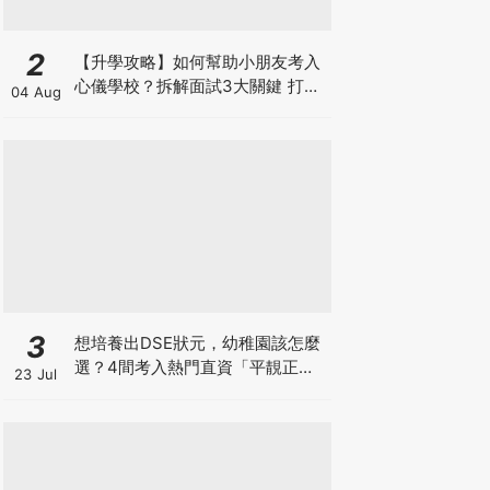
2
【升學攻略】如何幫助小朋友考入
心儀學校？拆解面試3大關鍵 打好
04 Aug
多元智能發展的營養基礎
3
想培養出DSE狀元，幼稚園該怎麼
選？4間考入熱門直資「平靚正」
23 Jul
免費幼稚園！