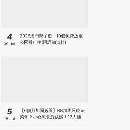
4
2026澳門親子遊！10個免費放電
公園排行榜(附詳細資料)
09 Jul
5
【6個月加固必看】BB加固只吃蔬
菜粥？小心愈食愈缺鐵！12大補鐵
18 Jul
食材清單＋一星期食譜推薦