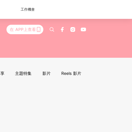
工作機會
在 APP上查看
分享
主題特集
影片
Reels 影片