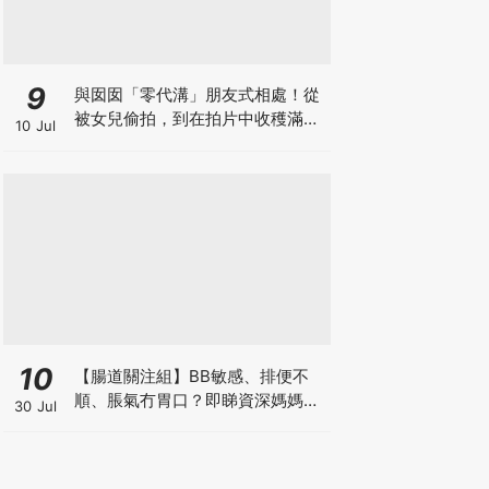
9
與囡囡「零代溝」朋友式相處！從
被女兒偷拍，到在拍片中收穫滿足
10 Jul
感！VAL媽｜美如｜KOL媽媽
10
【腸道關注組】BB敏感、排便不
順、脹氣冇胃口？即睇資深媽媽分
30 Jul
享經驗之談 輕鬆解決湊B煩惱