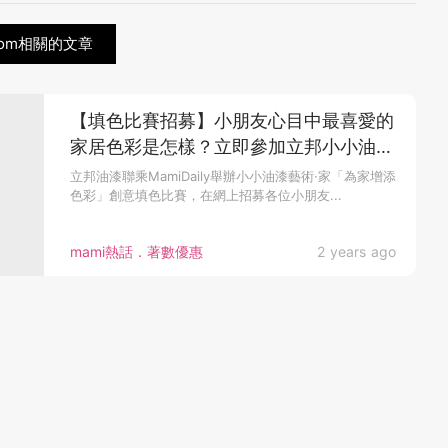
oom相關的文章
【填色比賽招募】小朋友心目中最喜愛的
家居色彩是怎樣？立即參加立邦小小油漆
藝術·家 創意填色比賽！
立邦油漆聯乘MamiDaily舉辦小小油漆藝術·家「為家增添
色彩」創意填色比賽，在網上招募各位小朋友...
mami熱話．著數優惠
2 years ago