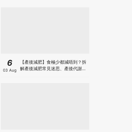
6
【產後減肥】食極少都減唔到？拆
解產後減肥常見迷思、產後代謝、
03 Aug
水腫原因＋淋巴引流、Onda Pro
修身攻略