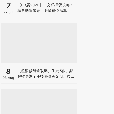
7
【BB展2026】一文睇掃貨攻略！
精選抵買優惠＋必搶禮物清單
27 Jul
8
【產後修身全攻略】生完B個肚點
解收唔返？產後修身黃金期、腹直
03 Aug
肌分離、紮肚定做機一次睇