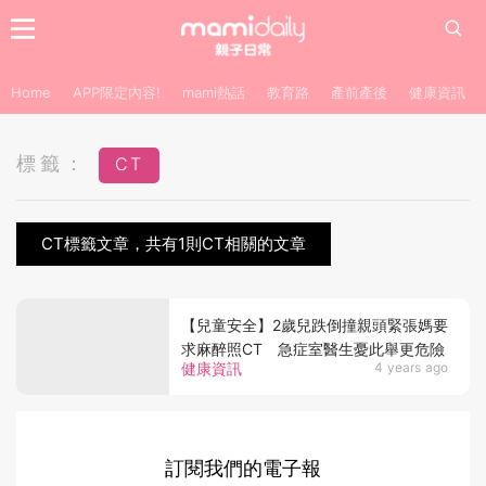
Home
APP限定內容!
mami熱話
教育路
產前產後
健康資訊
標籤：
CT
CT標籤文章，共有1則CT相關的文章
【兒童安全】2歲兒跌倒撞親頭緊張媽要
求麻醉照CT 急症室醫生憂此舉更危險
健康資訊
4 years ago
訂閱我們的電子報