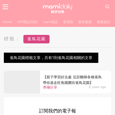
Home
APP限定內容!
mami熱話
教育路
產前產後
健康資訊
標籤：
雀鳥花園
雀鳥花園標籤文章，共有1則雀鳥花園相關的文章
【親子學習好去處 近距離睇各種雀鳥
帶你遊走旺角園圃街雀鳥花園】
專欄分享
8 years ago
訂閱我們的電子報