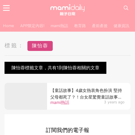
Home
APP限定內容!
mami熱話
教育路
產前產後
健康資訊
標籤：
陳怡蓉
陳怡蓉標籤文章，共有1則陳怡蓉相關的文章
【童話故事】4歲女熱衷角色扮演 堅持
父母都死了？！台女星驚覺童話故事有1
mami熱話
3 years ago
個共同點
訂閱我們的電子報