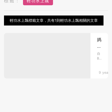
標籤：
輕功水上飄
輕功水上飄標籤文章，共有1則輕功水上飄相關的文章
媽
媽
成
自
BB
為
出
10
世
項
家庭關係
9 years
後，
媽
鐵
媽
人
身
冠
手
極
軍
其
的
敏
原
捷，