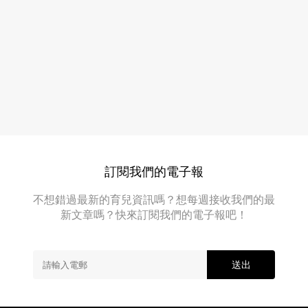
練
因！
得
驚
一
身
覺
好
媽
武
媽
功！
BB
隨
裏
時
裏
係
外
外
隱
生
訂閱我們的電子報
世
理、
心
武
不想錯過最新的育兒資訊嗎？想每週接收我們的最
理，
林
新文章嗎？快來訂閱我們的電子報吧！
媽
高
媽
面
手
對
送出
啊！
外
面
勢