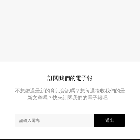
傳，
開
影
價
片
中
40
一
萬
位
賣
年
輕
身
貌
救
美
父
的
女
一
生
訂閱我們的電子報
年
竟
然
後
不想錯過最新的育兒資訊嗎？想每週接收我們的最
表
現
新文章嗎？快來訂閱我們的電子報吧！
示
況
只
要
曝
有
送出
光
人
再
為
他
惹