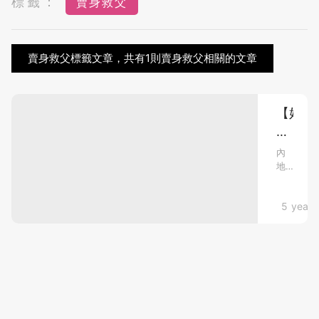
標籤：
賣身救父
賣身救父標籤文章，共有1則賣身救父相關的文章
【好
人
好
內
地
事】
去
26
年
歲
mami
5 years
有
一
貌
段
美
短
女
片
在
生
網
拍
絡
片
廣