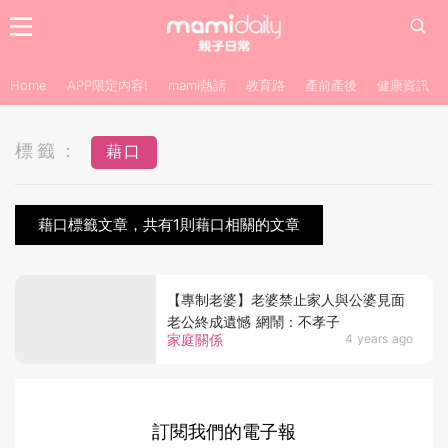
Home
APP限定內容!
mami熱話
教育路
產前產後
健康資訊
標籤：
藉口
藉口標籤文章，共有1則藉口相關的文章
【專制老婆】老婆禁止家人與公婆見面
老公終成遺憾 網鬧：不孝子
家庭關係
4 years ago
訂閱我們的電子報