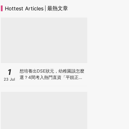
最熱文章
Hottest Articles
1
想培養出DSE狀元，幼稚園該怎麼
選？4間考入熱門直資「平靚正」
23 Jul
免費幼稚園！