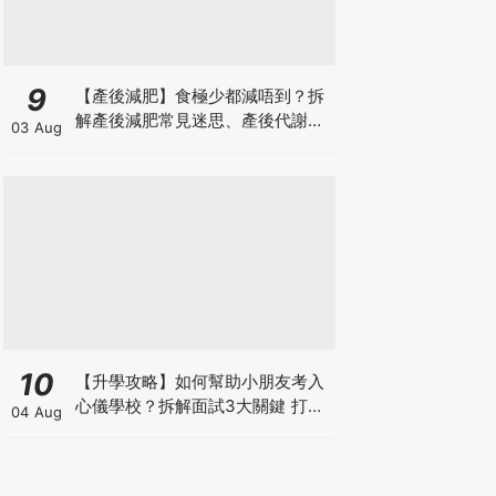
9
【產後減肥】食極少都減唔到？拆
解產後減肥常見迷思、產後代謝、
03 Aug
水腫原因＋淋巴引流、Onda Pro
修身攻略
10
【升學攻略】如何幫助小朋友考入
心儀學校？拆解面試3大關鍵 打好
04 Aug
多元智能發展的營養基礎