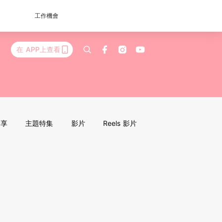
工作機會
在 APP上查看
分享
主題特集
影片
Reels 影片