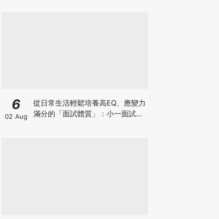
6
從日常生活輕鬆培養高EQ、應變力
滿分的「面試體質」：小一面試最
02 Aug
強備戰指南