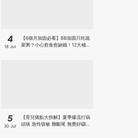
4
【6個月加固必看】BB加固只吃蔬
菜粥？小心愈食愈缺鐵！12大補鐵
18 Jul
食材清單＋一星期食譜推薦
5
【育兒痛點大拆解】夏季爆流行病
頑痰 急性咳敏 難斷尾 無覺好瞓？
30 Jul
中醫教路 一招踢走頑痰斷尾！