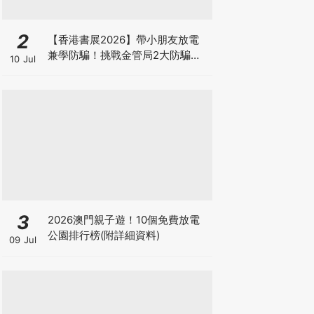
2
【香港書展2026】帶小朋友放電
兼學防騙！挑戰金管局2大防騙遊
10 Jul
戲、贏「嗱喳蕉」購物袋及多款驚
喜紀念品！
3
2026澳門親子遊！10個免費放電
公園排行榜(附詳細資料)
09 Jul