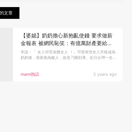
的文章
【婆媳】奶奶擔心新抱亂使錢 要求做薪
金報表 被網民恥笑：有億萬財產要給新
抱繼承？
常說：「 女人何苦為難女人 ！」可惜有些女人升格成為
奶奶後，視新抱為敵人，故意刁難刻薄。近日台灣一名女
網民表示，自己媽媽...
mami熱話
3 years ago