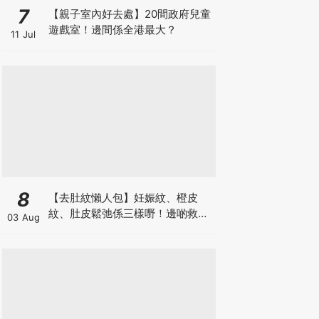
7
【親子室內好去處】20間政府兒童
遊戲室！邊間係全港最大？
11 Jul
8
【去肚紋懶人包】妊娠紋、橙皮
紋、肚皮鬆弛係三樣嘢！邊啲救得
03 Aug
返、邊啲只能淡化？