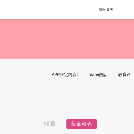
關於集團
APP限定內容!
mami熱話
教育路
標籤：
薪金報表