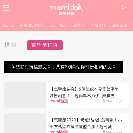
Home
APP限定內容!
mami熱話
教育路
產前產後
健康資訊
標籤：
萬聖節打扮
萬聖節打扮標籤文章，共有2則萬聖節打扮相關的文章
【萬聖節裝扮】5個低成本兒童萬聖節
裝扮創意！ 超簡單木乃伊+無臉男+阿
mami熱話
5 years ago
Boo！
【萬聖節2020】考驗媽媽創意時刻！小
朋友萬聖節搞怪造型合集！超可愛！
mami熱話
6 years ago