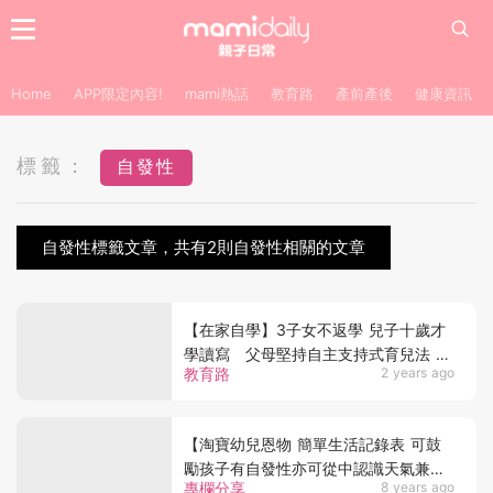
Home
APP限定內容!
mami熱話
教育路
產前產後
健康資訊
標籤：
自發性
自發性標籤文章，共有2則自發性相關的文章
【在家自學】3子女不返學 兒子十歲才
學讀寫 父母堅持自主支持式育兒法 被
教育路
2 years ago
批自私？
【淘寶幼兒恩物 簡單生活記錄表 可鼓
勵孩子有自發性亦可從中認識天氣兼學
專欄分享
8 years ago
識睇時間】