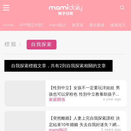
Home
APP限定內容!
mami熱話
教育路
產前產後
健康資訊
標籤：
自我探索
自我探索標籤文章，共有2則自我探索相關的文章
【性別中立】女孩不一定要玩洋娃娃 男
孩也可以穿粉色 性別中立教養助孩子活
家庭關係
a year ago
出5種獨特優勢
【突然離婚】人妻上完自我探索課程 決
定結束10年婚姻 失去自我好迷失？網友
mami熱話
3 years ago
反戥老公可憐