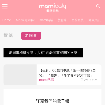
Home
APP限定內容!
mami熱話
教育路
產前產後
健康資訊
標籤：
老同事
老同事標籤文章，共有1則老同事相關的文章
【生育】60歲同事諷「生一個的都很自
私」 1孩媽：「生了養不起才可悲」
mami熱話
2 years ago
訂閱我們的電子報