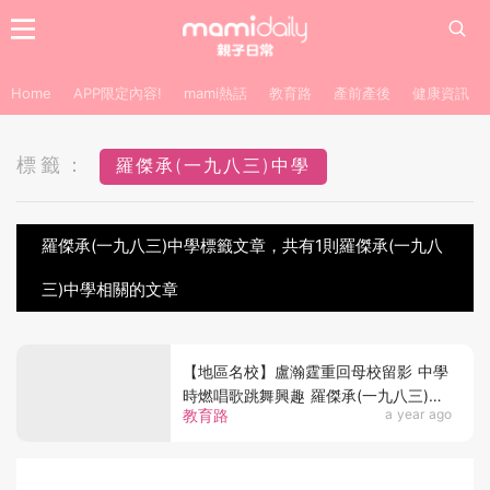
Home
APP限定內容!
mami熱話
教育路
產前產後
健康資訊
標籤：
羅傑承(一九八三)中學
羅傑承(一九八三)中學標籤文章，共有1則羅傑承(一九八
三)中學相關的文章
【地區名校】盧瀚霆重回母校留影 中學
時燃唱歌跳舞興趣 羅傑承(一九八三)中
教育路
a year ago
學 葵青區前列