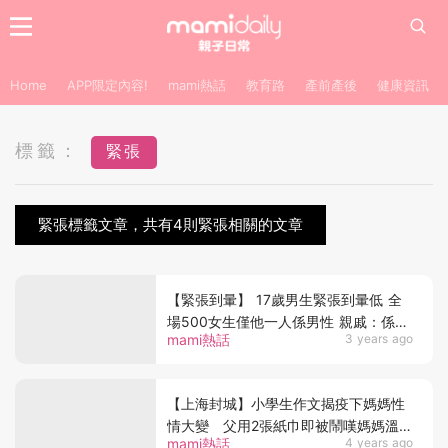
Home
APP限定內容!
mami熱話
教育路
產前產後
健康資訊
標籤：
緊張
緊張標籤文章，共有4則緊張相關的文章
【緊張到暈】 17歲男生緊張到暈低 全
場500女生僅他一人係男性 親戚：係校
mami熱話
3 years ago
方嘅錯
【上海封城】小學生作文揭疫下媽媽性
情大變 父用2張紙巾即被鬧嘆媽媽溫柔
mami熱話
4 years ago
清零