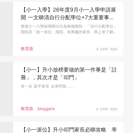
【小一入學】26年度9月小一入學申請展
開 一文睇清自行分配學位+7大重要事項
+111之謎
整個小一入學統籌辦法分為兩個階段：「自行分配學位」
階段及「統一派位」階段。有興趣的家長，馬上來了解
更...
教育路
a year ago
【小一】升小放榜要做的第一件事是「註
冊」，其次才是「叩門」
有一名 新手家長 走來問我，...
教育路．bloggers
a year ago
【小一派位】升小叩門家長必睇攻略 率