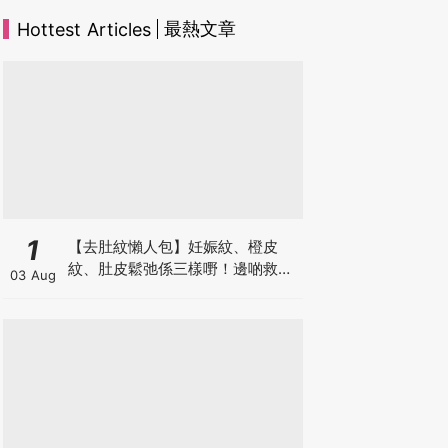
最熱文章
Hottest Articles
1
【去肚紋懶人包】妊娠紋、橙皮
紋、肚皮鬆弛係三樣嘢！邊啲救得
03 Aug
返、邊啲只能淡化？