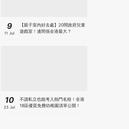
9
【親子室內好去處】20間政府兒童
遊戲室！邊間係全港最大？
11 Jul
10
不讀私立也能考入熱門名校！全港
18區優質免費幼稚園清單公開！
23 Jul