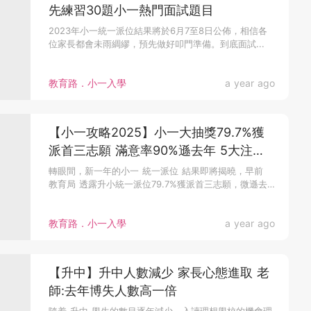
先練習30題小一熱門面試題目
2023年小一統一派位結果將於6月7至8日公佈，相信各
位家長都會未雨綢繆，預先做好叩門準備。到底面試...
教育路．小一入學
a year ago
【小一攻略2025】小一大抽獎79.7%獲
派首三志願 滿意率90%遜去年 5大注意
事項教家長做好叩門準備
轉眼間，新一年的小一 統一派位 結果即將揭曉，早前
教育局 透露升小統一派位79.7%獲派首三志願，微遜去
年，讓不少家長...
教育路．小一入學
a year ago
【升中】升中人數減少 家長心態進取 老
師:去年博失人數高一倍