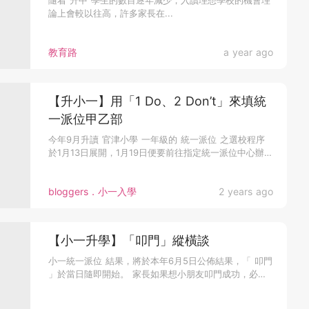
隨着 升中 學生的數目逐年減少，入讀理想學校的機會理
論上會較以往高，許多家長在...
教育路
a year ago
【升小一】用「1 Do、2 Don’t」來填統
一派位甲乙部
今年9月升讀 官津小學 一年級的 統一派位 之選校程序
於1月13日展開，1月19日便要前往指定統一派位中心辦理
選校手續。...
bloggers．小一入學
2 years ago
【小一升學】「叩門」縱橫談
小一統一派位 結果，將於本年6月5日公佈結果，「 叩門
」於當日隨即開始。 家長如果想小朋友叩門成功，必須
替他做好四件事...