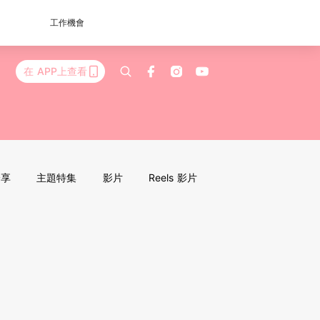
工作機會
在 APP上查看
分享
主題特集
影片
Reels 影片