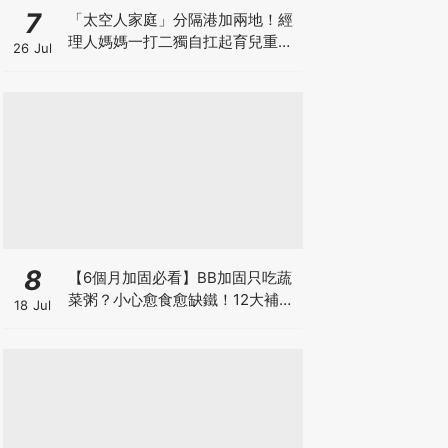
7
「太空人家庭」分隔港加兩地！經
理人媽媽一打二獨自扛起育兒重
26 Jul
擔！Stephanie｜經理人｜太空人
家庭｜職場媽媽
8
【6個月加固必看】BB加固只吃蔬
菜粥？小心愈食愈缺鐵！12大補鐵
18 Jul
食材清單＋一星期食譜推薦