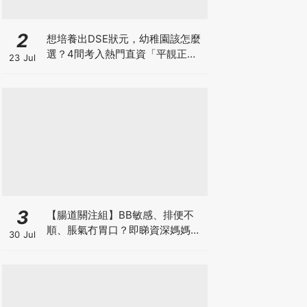
2
想培養出DSE狀元，幼稚園該怎麼
選？4間考入熱門直資「平靚正」
23 Jul
免費幼稚園！
3
【腸道關注組】BB敏感、排便不
順、脹氣冇胃口？即睇資深媽媽分
30 Jul
享經驗之談 輕鬆解決湊B煩惱