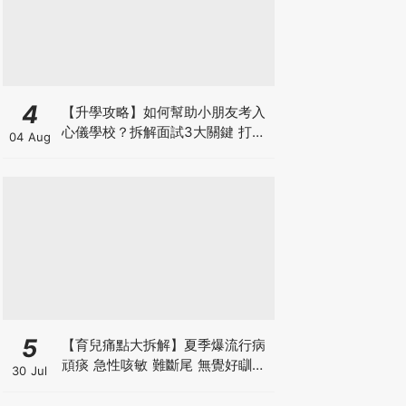
4
【升學攻略】如何幫助小朋友考入
心儀學校？拆解面試3大關鍵 打好
04 Aug
多元智能發展的營養基礎
5
【育兒痛點大拆解】夏季爆流行病
頑痰 急性咳敏 難斷尾 無覺好瞓？
30 Jul
中醫教路 一招踢走頑痰斷尾！