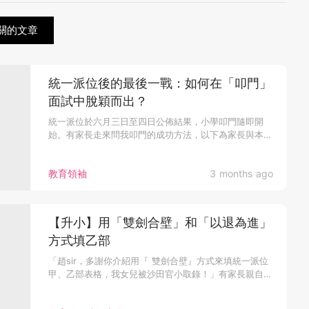
關的文章
統一派位後的最後一戰：如何在「叩門」
面試中脫穎而出？
統一派位於六月三日至四日公佈結果，小學叩門隨即開
始。有家長走來問我叩門的成功方法，以下為家長與本人
的...
教育領袖
3 months ago
【升小】用「雙劍合壁」和「以退為進」
方式填乙部
「趙sir，多謝你介紹用『 雙劍合壁』方式來填統一派位
甲、乙部表格，我女兒被沙田官小取錄！」有家長親自
whatsapp我...