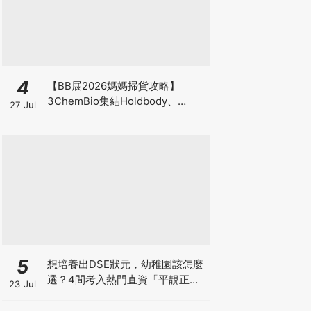
4
【BB展2026媽媽掃貨攻略】
3ChemBio集結Holdbody、
27 Jul
ProVen、森下仁丹、Return人氣
品牌激減！低至18折＋買3送1＋原
箱優惠低至65折
5
想培養出DSE狀元，幼稚園該怎麼
選？4間考入熱門直資「平靚正」
23 Jul
免費幼稚園！