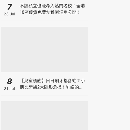
7
不讀私立也能考入熱門名校！全港
18區優質免費幼稚園清單公開！
23 Jul
8
【兒童護齒】日日刷牙都會蛀？小
朋友牙齒2大隱形危機！乳齒的琺
31 Jul
瑯質比成人薄弱50%！選牙膏要睇
含氟量！