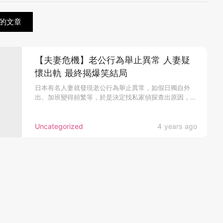
的文章
【夫妻危機】老公行為舉止異常 人妻疑
懷出軌 最終揭爆笑結局
日本有名人妻就發現老公行為舉止異常，如假日獨自外
出、加班變得頻繁等，於是決定找私家偵探查出原因，誰
知...
Uncategorized
4 years ago