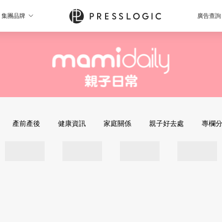
集團品牌
廣告查詢
產前產後
健康資訊
家庭關係
親子好去處
專欄