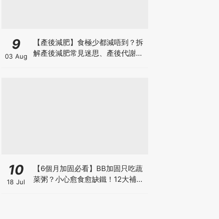
9
【產後減肥】食極少都減唔到？拆
解產後減肥常見迷思、產後代謝、
03 Aug
水腫原因＋淋巴引流、Onda Pro
修身攻略
10
【6個月加固必看】BB加固只吃蔬
菜粥？小心愈食愈缺鐵！12大補鐵
18 Jul
食材清單＋一星期食譜推薦