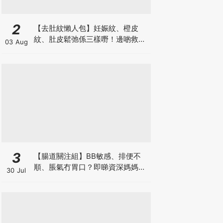
2
【去肚紋懶人包】妊娠紋、橙皮
紋、肚皮鬆弛係三樣嘢！邊啲救得
03 Aug
返、邊啲只能淡化？
3
【腸道關注組】BB敏感、排便不
順、脹氣冇胃口？即睇資深媽媽分
30 Jul
享經驗之談 輕鬆解決湊B煩惱