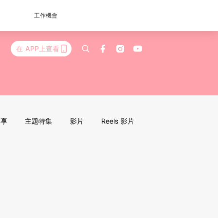
工作機會
在 APP上查看
分享
主題特集
影片
Reels 影片