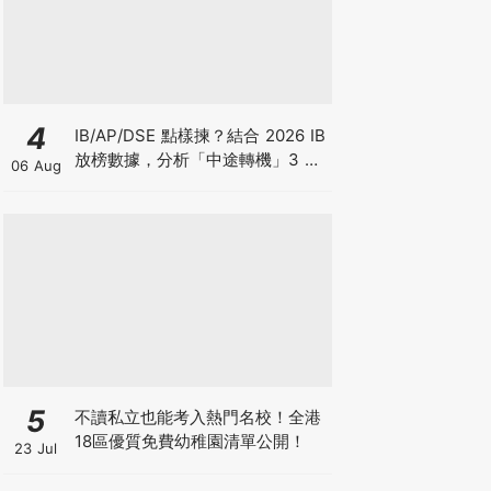
4
IB/AP/DSE 點樣揀？結合 2026 IB
放榜數據，分析「中途轉機」3 大
06 Aug
考慮！
5
不讀私立也能考入熱門名校！全港
18區優質免費幼稚園清單公開！
23 Jul