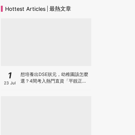
最熱文章
Hottest Articles
1
想培養出DSE狀元，幼稚園該怎麼
選？4間考入熱門直資「平靚正」
23 Jul
免費幼稚園！