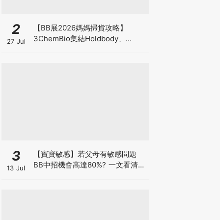
2
【BB展2026媽媽掃貨攻略】
3ChemBio集結Holdbody、
27 Jul
ProVen、森下仁丹、Return人氣
品牌激減！低至18折＋買3送1＋原
箱優惠低至65折
3
【寶寶敏感】若父母有敏感問題
BB中招機會高達80%? 一文看清預
13 Jul
防敏感關鍵因素！