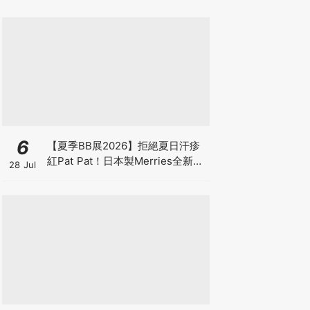
6
【夏季BB展2026】拒絕夏日汗疹
紅Pat Pat！日本製Merries全新超
28 Jul
吸安睡褲挑戰全晚零外漏 皇牌
First Premium系列買1送1！