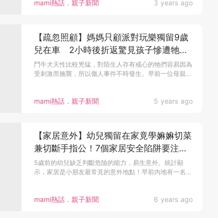
mami熱話．親子新聞
3 years ago
【疏忽照顧】媽媽只顧派對玩樂獨留9歲
兒在車 2小時後折返驚見孩子慘遭牠毒
手
鬥牛犬天性比較兇猛，對陌生人存有戒心的牠們容易因為
受刺激而施襲，所以傷人事件不時發生。早前一位母親
因...
mami熱話．親子新聞
5 years ago
【家居意外】幼兒獨留在家竟學嫲嫲切菜
兼切斷手指公！7個家居安全陷阱要注
意！
5歲前的幼兒缺乏判斷危險的能力，易生意外。統計顯
示，家居是小朋友最常見的意外地點！早前內地有一名2
歲...
mami熱話．親子新聞
6 years ago