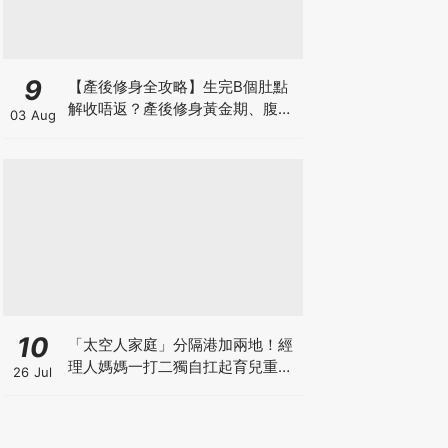
9
【產後修身全攻略】生完B個肚點
解收唔返？產後修身黃金期、腹直
03 Aug
肌分離、紮肚定做機一次睇
10
「太空人家庭」分隔港加兩地！經
理人媽媽一打二獨自扛起育兒重
26 Jul
擔！Stephanie｜經理人｜太空人
家庭｜職場媽媽