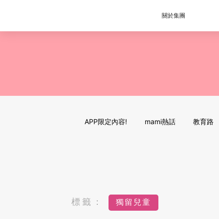
關於集團
APP限定內容!
mami熱話
教育路
標籤：
獨留兒童