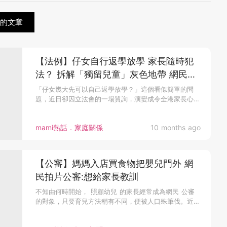
關的文章
【法例】仔女自行返學放學 家長隨時犯
法？ 拆解「獨留兒童」灰色地帶 網民
嘆：法例過時
「仔女幾大先可以自己返學放學？」這個看似簡單的問
題，近日卻因立法會的一場質詢，演變成令全港家長心慌
慌的法律迷思。現行法例...
mami熱話．家庭關係
10 months ago
【公審】媽媽入店買食物把嬰兒門外 網
民拍片公審:想給家長教訓
不知由何時開始， 照顧幼兒 的家長經常成為網民 公審
的對象，只要育兒方法稍有不同，便被人口殊筆伐。近
日，在美國有位媽媽...