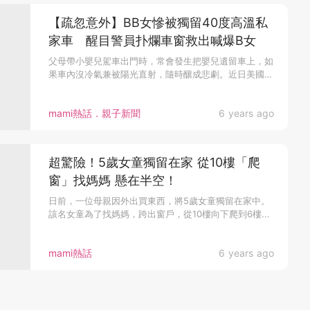
【疏忽意外】BB女慘被獨留40度高溫私
家車 醒目警員扑爛車窗救出喊爆B女
父母帶小嬰兒駕車出門時，常會發生把嬰兒遺留車上，如
果車內沒冷氣兼被陽光直射，隨時釀成悲劇。近日美國
就...
mami熱話．親子新聞
6 years ago
超驚險！5歲女童獨留在家 從10樓「爬
窗」找媽媽 懸在半空！
日前，一位母親因外出買東西，將5歲女童獨留在家中。
該名女童為了找媽媽，跨出窗戶，從10樓向下爬到6樓...
mami熱話
6 years ago