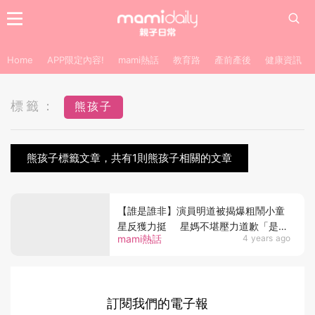
Home
APP限定內容!
mami熱話
教育路
產前產後
健康資訊
標籤：
熊孩子
熊孩子標籤文章，共有1則熊孩子相關的文章
【誰是誰非】演員明道被揭爆粗鬧小童
星反獲力挺 星媽不堪壓力道歉「是我
mami熱話
4 years ago
的錯」
訂閱我們的電子報