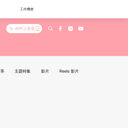
工作機會
在 APP上查看
分享
主題特集
影片
Reels 影片