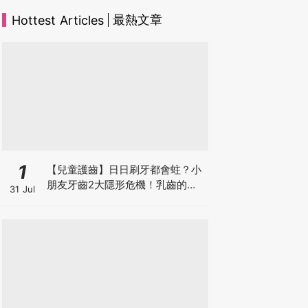
最熱文章
Hottest Articles
1
【兒童護齒】日日刷牙都會蛀？小
朋友牙齒2大隱形危機！乳齒的琺
31 Jul
瑯質比成人薄弱50%！選牙膏要睇
含氟量！