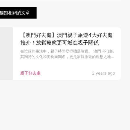
貓館相關的文章
【澳門好去處】澳門親子旅遊4大好去處
推介！放鬆療癒更可增進親子關係
在忙碌的生活中，親子時間變得彌足珍貴。 澳門 不僅以
其獨特的文化和美食而聞名，更是家庭旅遊的理想之地。
這裏有眾多適合親子...
親子好去處
2 years ago