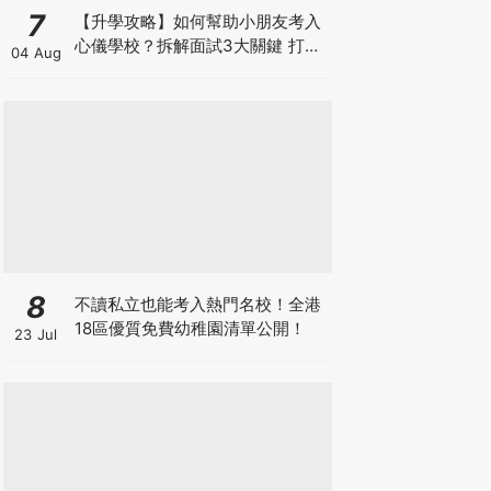
7
【升學攻略】如何幫助小朋友考入
心儀學校？拆解面試3大關鍵 打好
04 Aug
多元智能發展的營養基礎
8
不讀私立也能考入熱門名校！全港
18區優質免費幼稚園清單公開！
23 Jul