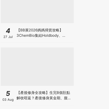
4
【BB展2026媽媽掃貨攻略】
3ChemBio集結Holdbody、
27 Jul
ProVen、森下仁丹、Return人氣
品牌激減！低至18折＋買3送1＋原
箱優惠低至65折
5
【產後修身全攻略】生完B個肚點
解收唔返？產後修身黃金期、腹直
03 Aug
肌分離、紮肚定做機一次睇