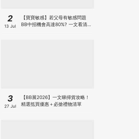
2
【寶寶敏感】若父母有敏感問題
BB中招機會高達80%? 一文看清預
13 Jul
防敏感關鍵因素！
3
【BB展2026】一文睇掃貨攻略！
精選抵買優惠＋必搶禮物清單
27 Jul