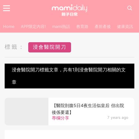
Home
APP限定內容!
mami熱話
教育路
產前產後
健康資訊
標籤：
浸會醫院開刀
浸會醫院開刀標籤文章，共有1則浸會醫院開刀相關的文
章
【醫院剖腹5日4夜生活似皇后 但出院
後係要還】
專欄分享
7 years ago