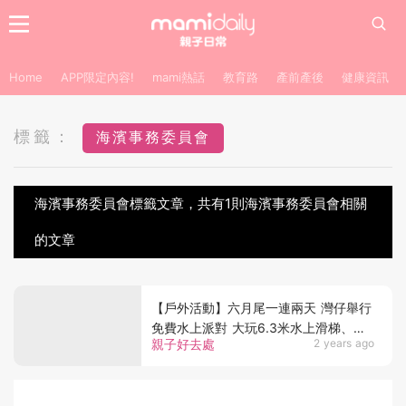
Home
APP限定內容!
mami熱話
教育路
產前產後
健康資訊
標籤：
海濱事務委員會
海濱事務委員會標籤文章，共有1則海濱事務委員會相關
的文章
【戶外活動】六月尾一連兩天 灣仔舉行
免費水上派對 大玩6.3米水上滑梯、水
親子好去處
2 years ago
上風火輪「轆」過維港