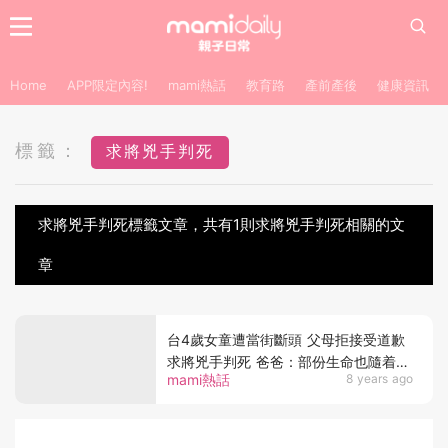
Home
APP限定內容!
mami熱話
教育路
產前產後
健康資訊
標籤：
求將兇手判死
求將兇手判死標籤文章，共有1則求將兇手判死相關的文
章
台4歲女童遭當街斷頭 父母拒接受道歉
求將兇手判死 爸爸：部份生命也隨着小
mami熱話
8 years ago
燈泡逝去