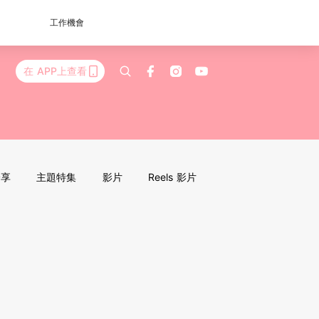
工作機會
在 APP上查看
分享
主題特集
影片
Reels 影片