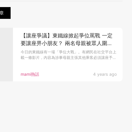
章
【讓座爭議】東鐵線掀起爭位罵戰 一定
要讓座畀小朋友？ 兩名母親被眾人圍插
教壞細路
今日的東鐵線有一場「爭位大戰」。有網民在社交平台上
載一條影片，內容為涉事母親主張其他乘客必須讓座予
其...
mami熱話
4 years ago