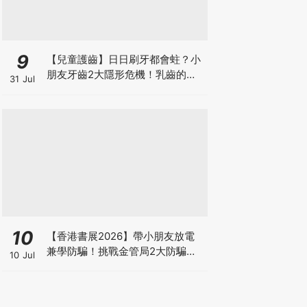
9
【兒童護齒】日日刷牙都會蛀？小
朋友牙齒2大隱形危機！乳齒的琺
31 Jul
瑯質比成人薄弱50%！選牙膏要睇
含氟量！
10
【香港書展2026】帶小朋友放電
兼學防騙！挑戰金管局2大防騙遊
10 Jul
戲、贏「嗱喳蕉」購物袋及多款驚
喜紀念品！