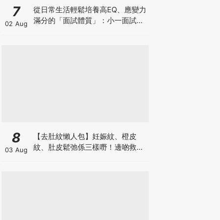
7
從日常生活輕鬆培養高EQ、應變力
滿分的「面試體質」：小一面試最
02 Aug
強備戰指南
8
【去肚紋懶人包】妊娠紋、橙皮
紋、肚皮鬆弛係三樣嘢！邊啲救得
03 Aug
返、邊啲只能淡化？