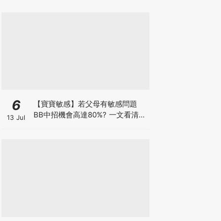
6
【寶寶敏感】若父母有敏感問題
BB中招機會高達80%? 一文看清預
13 Jul
防敏感關鍵因素！