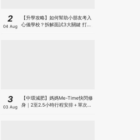
2
【升學攻略】如何幫助小朋友考入
心儀學校？拆解面試3大關鍵 打好
04 Aug
多元智能發展的營養基礎
3
【中環減肥】媽媽Me-Time快閃修
身｜2至2.5小時行程安排＋單次收
03 Aug
費攻略