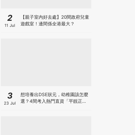
2
【親子室內好去處】20間政府兒童
遊戲室！邊間係全港最大？
11 Jul
3
想培養出DSE狀元，幼稚園該怎麼
選？4間考入熱門直資「平靚正」
23 Jul
免費幼稚園！