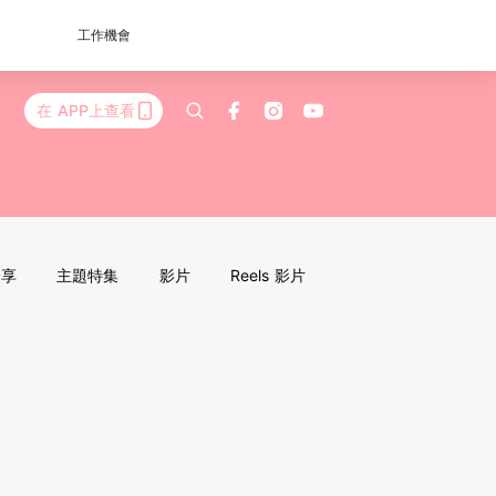
工作機會
在 APP上查看
分享
主題特集
影片
Reels 影片