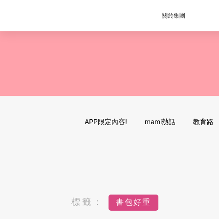
關於集團
APP限定內容!
mami熱話
教育路
標籤：
書包好重