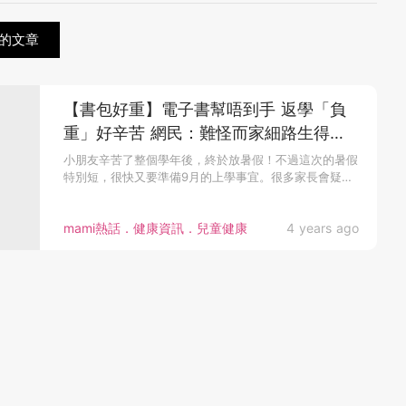
的文章
【書包好重】電子書幫唔到手 返學「負
重」好辛苦 網民：難怪而家細路生得咁
細粒
小朋友辛苦了整個學年後，終於放暑假！不過這次的暑假
特別短，很快又要準備9月的上學事宜。很多家長會疑
惑...
mami熱話．健康資訊．兒童健康
4 years ago