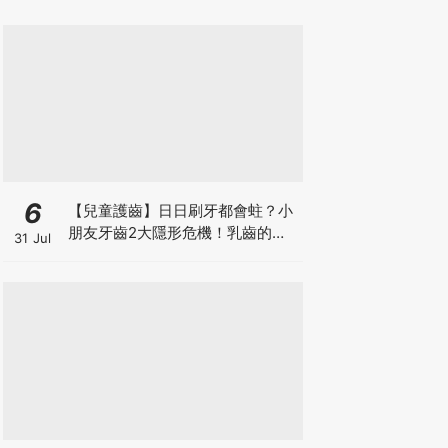
6
【兒童護齒】日日刷牙都會蛀？小
朋友牙齒2大隱形危機！乳齒的琺
31 Jul
瑯質比成人薄弱50%！選牙膏要睇
含氟量！