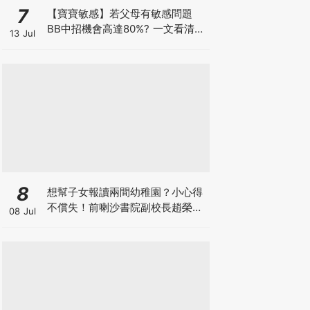
7
【寶寶敏感】若父母有敏感問題
BB中招機會高達80%? 一文看清預
13 Jul
防敏感關鍵因素！
8
想幫子女報讀兩間幼稚園？小心得
不償失！前喇沙書院副校長趙榮
08 Jul
德：先問自己能否解決這3大問
題！