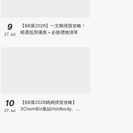
9
【BB展2026】一文睇掃貨攻略！
精選抵買優惠＋必搶禮物清單
27 Jul
10
【BB展2026媽媽掃貨攻略】
3ChemBio集結Holdbody、
27 Jul
ProVen、森下仁丹、Return人氣
品牌激減！低至18折＋買3送1＋原
箱優惠低至65折