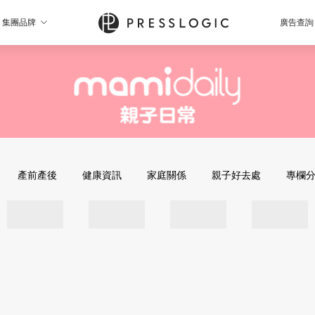
集團品牌
廣告查詢
產前產後
健康資訊
家庭關係
親子好去處
專欄