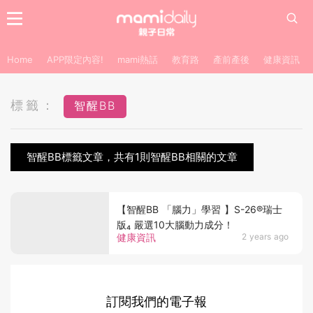
Home
APP限定內容!
mami熱話
教育路
產前產後
健康資訊
標籤：
智醒BB
智醒BB標籤文章，共有1則智醒BB相關的文章
【智醒BB 「腦力」學習 】S-26®️瑞士
版₄ 嚴選10大腦動力成分！
健康資訊
2 years ago
訂閱我們的電子報