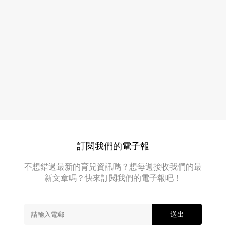
介
到
7
1/5
進
件
行
心
限
時
水
優
床
惠，
上
好
多
用
床
品
上
好
用
品
抵
都
訂閱我們的電子報
買！
進
行
不想錯過最新的育兒資訊嗎？想每週接收我們的最
減
新文章嗎？快來訂閱我們的電子報吧！
價，
小
編
同
送出
大