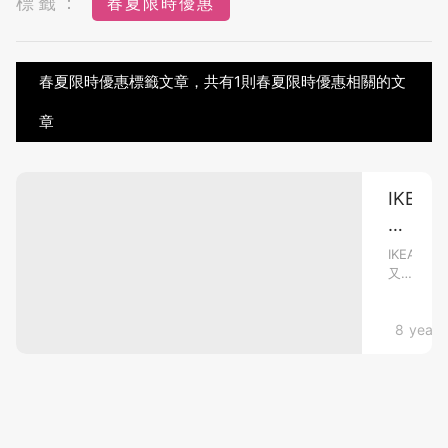
標籤：
春夏限時優惠
春夏限時優惠標籤文章，共有1則春夏限時優惠相關的文
章
IKEA
春
夏
IKEA
又
限
有
時
大
優
mami熱
8 years
優
惠
惠
啦！
小
即
編
日
開
推
始