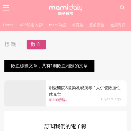
Home
APP限定內容!
mami熱話
教育路
產前產後
健康資訊
標籤：
敗血
敗血標籤文章，共有1則敗血相關的文章
明愛醫院3童染札幌病毒 1人併發敗血性
休克亡
mami熱話
8 years ago
訂閱我們的電子報