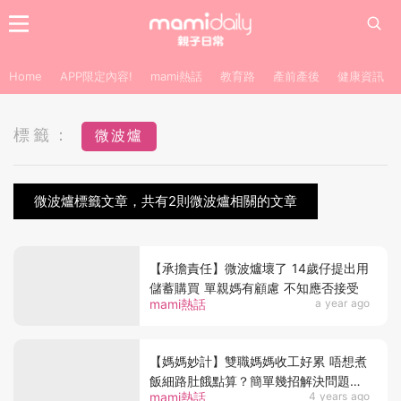
Home
APP限定內容!
mami熱話
教育路
產前產後
健康資訊
標籤：
微波爐
微波爐標籤文章，共有2則微波爐相關的文章
【承擔責任】微波爐壞了 14歲仔提出用
儲蓄購買 單親媽有顧慮 不知應否接受
mami熱話
a year ago
【媽媽妙計】雙職媽媽收工好累 唔想煮
飯細路肚餓點算？簡單幾招解決問題網
mami熱話
4 years ago
友讚天才