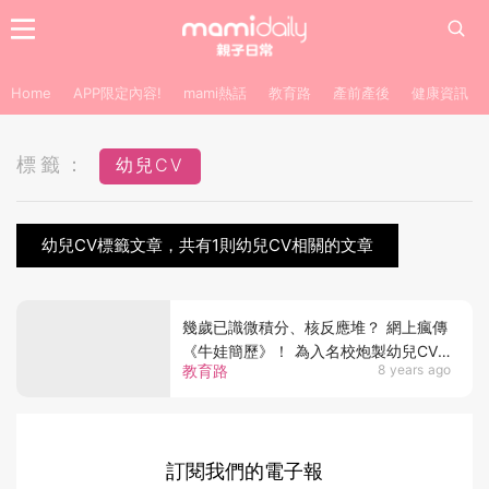
Home
APP限定內容!
mami熱話
教育路
產前產後
健康資訊
標籤：
幼兒CV
幼兒CV標籤文章，共有1則幼兒CV相關的文章
幾歲已識微積分、核反應堆？ 網上瘋傳
《牛娃簡歷》！ 為入名校炮製幼兒CV
教育路
8 years ago
遠超愛因斯坦智商！
訂閱我們的電子報