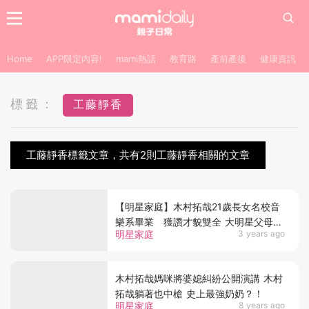
Home
APP限定內容!
mami熱話
教育路
產前產後
健康資訊
標籤：
工藤靜香
工藤靜香標籤文章，共有2則工藤靜香相關的文章
【明星家庭】木村拓哉21歲長女名校音
樂系畢業 獲讚才貌雙全 大明星父母育
明星家庭
3 years ago
兒法備受肯定
木村拓哉媽咪將婆媳糾紛公開演講 木村
拓哉躺著也中槍 史上最強奶奶？！
明星家庭
8 years ago