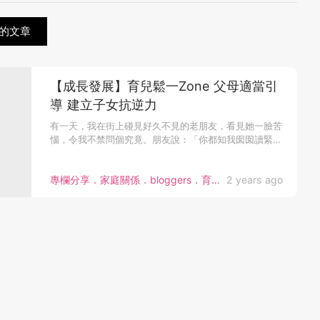
的文章
【成長發展】育兒鬆一Zone 父母適當引
導 建立子女抗逆力
有一天，我在街上碰見好久不見的老朋友，看見她一臉苦
惱，令我不禁問個究竟。朋友說：「你都知我囡囡讀緊
K1 ，前日係佢 生...
專欄分享．家庭關係．bloggers．育兒專家
2 years ago