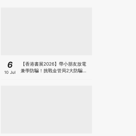
6
【香港書展2026】帶小朋友放電
兼學防騙！挑戰金管局2大防騙遊
10 Jul
戲、贏「嗱喳蕉」購物袋及多款驚
喜紀念品！