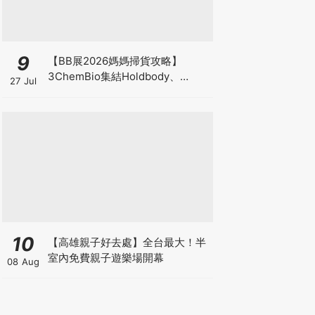
9
【BB展2026媽媽掃貨攻略】
3ChemBio集結Holdbody、
27 Jul
ProVen、森下仁丹、Return人氣
品牌激減！低至18折＋買3送1＋原
箱優惠低至65折
10
【高雄親子好去處】全台最大！半
室內免費親子遊樂場開幕
08 Aug