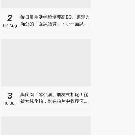
2
從日常生活輕鬆培養高EQ、應變力
滿分的「面試體質」：小一面試最
02 Aug
強備戰指南
3
與囡囡「零代溝」朋友式相處！從
被女兒偷拍，到在拍片中收穫滿足
10 Jul
感！VAL媽｜美如｜KOL媽媽