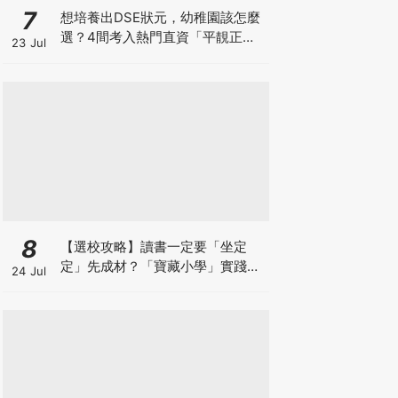
7
想培養出DSE狀元，幼稚園該怎麼
選？4間考入熱門直資「平靚正」
23 Jul
免費幼稚園！
8
【選校攻略】讀書一定要「坐定
定」先成材？「寶藏小學」實踐動
24 Jul
靜循環激發孩子潛能