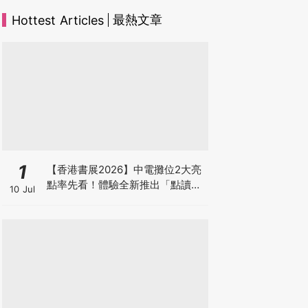
最熱文章
Hottest Articles
1
【香港書展2026】中電攤位2大亮
點率先看！體驗全新推出「點讀故
10 Jul
事書」系列＋升級版《低碳城市規
劃師》電子桌遊