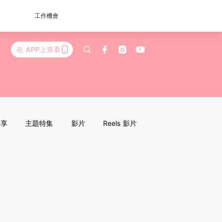
工作機會
在 APP上查看
分享
主題特集
影片
Reels 影片