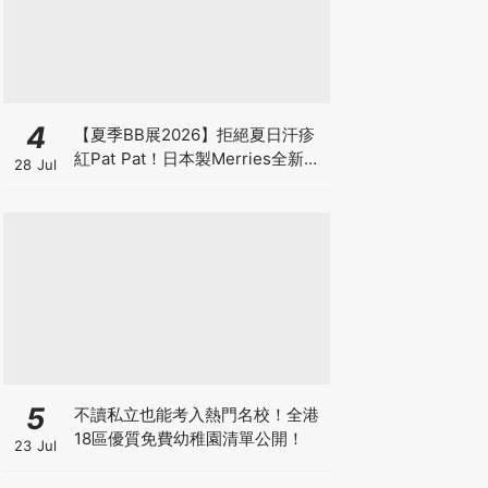
4
【夏季BB展2026】拒絕夏日汗疹
紅Pat Pat！日本製Merries全新超
28 Jul
吸安睡褲挑戰全晚零外漏 皇牌
First Premium系列買1送1！
5
不讀私立也能考入熱門名校！全港
18區優質免費幼稚園清單公開！
23 Jul