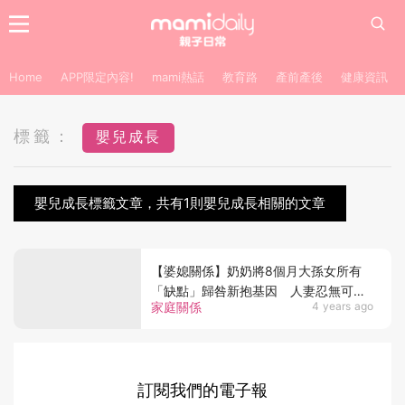
Home
APP限定內容!
mami熱話
教育路
產前產後
健康資訊
標籤：
嬰兒成長
嬰兒成長標籤文章，共有1則嬰兒成長相關的文章
【婆媳關係】奶奶將8個月大孫女所有
「缺點」歸咎新抱基因 人妻忍無可忍
家庭關係
4 years ago
反抗卻遭男家親友斥責
訂閱我們的電子報