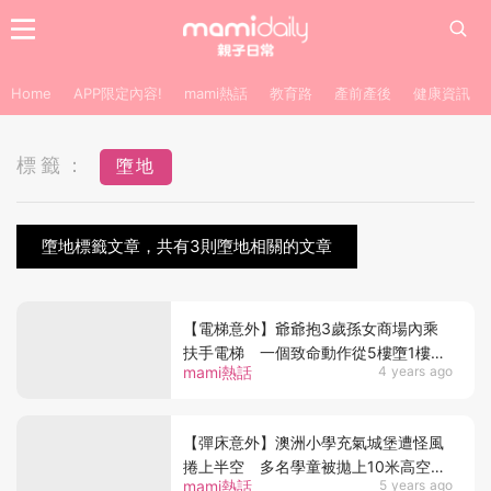
Home
APP限定內容!
mami熱話
教育路
產前產後
健康資訊
標籤：
墮地
墮地標籤文章，共有3則墮地相關的文章
【電梯意外】爺爺抱3歲孫女商場內乘
扶手電梯 一個致命動作從5樓墮1樓天
mami熱話
4 years ago
人永隔
【彈床意外】澳洲小學充氣城堡遭怪風
捲上半空 多名學童被拋上10米高空墮
mami熱話
5 years ago
地