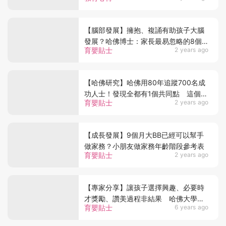
【腦部發展】擁抱、複誦有助孩子大腦
發展？哈佛博士：家長最易忽略的8個
育嬰貼士
2 years ago
好習慣！
【哈佛研究】哈佛用80年追蹤700名成
功人士！發現全都有1個共同點 這個兒
育嬰貼士
2 years ago
時習慣或成致勝關鍵？
【成長發展】9個月大BB已經可以幫手
做家務？小朋友做家務年齡階段參考表
育嬰貼士
2 years ago
【專家分享】讓孩子選擇興趣、必要時
才獎勵、讚美過程非結果 哈佛大學研
育嬰貼士
6 years ago
究：6個方法有效激勵小朋友