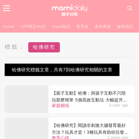
Home
APP限定內容!
mami熱話
教育路
產前產後
健康資訊
標籤：
哈佛研究
哈佛研究標籤文章，共有7則哈佛研究相關的文章
【親子互動】哈佛：與孩子互動不只陪
玩那麽簡單 5個高效互動法 大幅提升孩
家庭關係
a year ago
子大腦連結力
【哈佛研究】閱讀非刺激大腦發育最好
方法？玩具才是！3種玩具有助幼兒發
教育心得
2 years ago
展