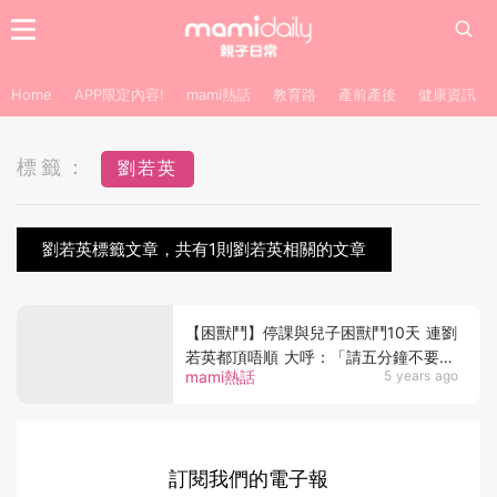
Home
APP限定內容!
mami熱話
教育路
產前產後
健康資訊
標籤：
劉若英
劉若英標籤文章，共有1則劉若英相關的文章
【困獸鬥】停課與兒子困獸鬥10天 連劉
若英都頂唔順 大呼：「請五分鐘不要叫
mami熱話
5 years ago
媽媽」
訂閱我們的電子報