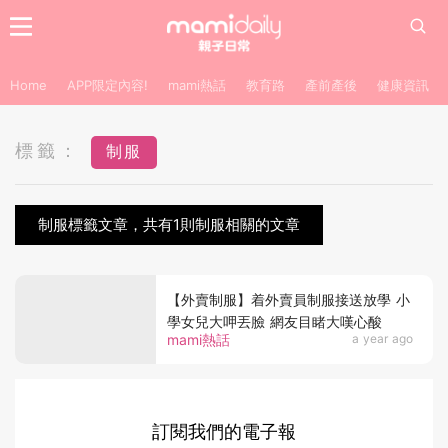
Home
APP限定內容!
mami熱話
教育路
產前產後
健康資訊
標籤：
制服
制服標籤文章，共有1則制服相關的文章
【外賣制服】着外賣員制服接送放學 小
學女兒大呷丟臉 網友目睹大嘆心酸
mami熱話
a year ago
訂閱我們的電子報